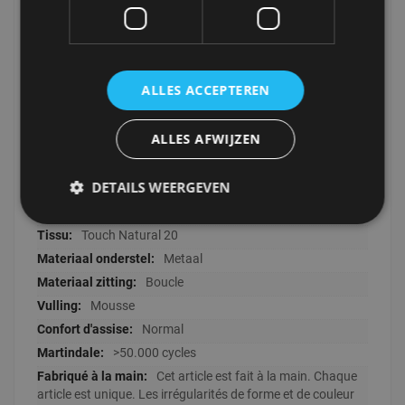
J
LABEL51
Boucle
153x68x63 + 58x37x9
ALLES ACCEPTEREN
28000
Landelijk
ALLES AFWIJZEN
Om de stof zo lang mogelijk mooi te
houden wordt er geadviseerd om de stof te impregneren
DETAILS WEERGEVEN
met een spray voor gebruik.
3
Touch Natural 20
Metaal
Boucle
Mousse
Normal
>50.000 cycles
Cet article est fait à la main. Chaque
article est unique. Les irrégularités de forme et de couleur