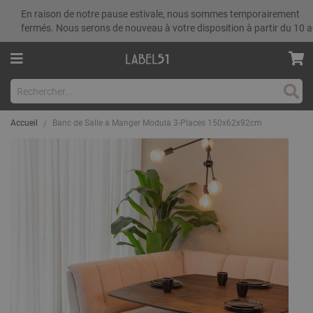
En raison de notre pause estivale, nous sommes temporairement
fermés. Nous serons de nouveau à votre disposition à partir du 10 a
Rech
Accueil
Banc de Salle a Manger Modula 3-Places 150x62x92cm
Skip
to
the
end
of
the
images
gallery