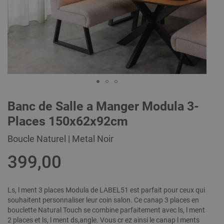
Skip
Banc de Salle a Manger Modula 3-
to
the
Places 150x62x92cm
beginning
of
Boucle Naturel | Metal Noir
the
images
399,00
gallery
Ls, l ment 3 places Modula de LABEL51 est parfait pour ceux qui
souhaitent personnaliser leur coin salon. Ce canap 3 places en
bouclette Natural Touch se combine parfaitement avec ls, l ment
2 places et ls, l ment ds,angle. Vous cr ez ainsi le canap l ments