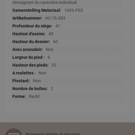
témoignent du caractère individuel.
100% PES
HC-76.003
41
49
60
Non
6
32
Non
Non
2
Recht
Paiement simple et sécurisé