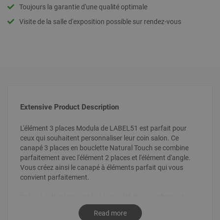
Toujours la garantie d'une qualité optimale
Visite de la salle d'exposition possible sur rendez-vous
Extensive Product Description
L'élément 3 places Modula de LABEL51 est parfait pour
ceux qui souhaitent personnaliser leur coin salon. Ce
canapé 3 places en bouclette Natural Touch se combine
parfaitement avec l'élément 2 places et l'élément d'angle.
Vous créez ainsi le canapé à éléments parfait qui vous
convient parfaitement.
Grâce à l'attention portée à la qualité et au confort, cet
élément offre non seulement un bon confort d'assise, mais
Read more
il est également revêtu d'un tissu bouclé de haute qualité.