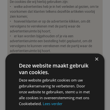
De cookies die wij hierbij gebruiken zijn:
• welke advertenties heb je in het verleden al gezien, om te
voorkomen dat klanten telkens dezelfde artikelen voorbij
zien komen;
• hoeveel klanten er op de advertentie klikken, om dit
vervolgens te verrekenen met de partij waar de
advertentieruimte bij hoort;
• er kan worden bijgehouden of je via een
advertentieruimte een bestelling hebt geplaatst, om dit
vervolgens te kunnen verrekenen met de partij waar de
advertentieruimte bij hoort.
×
Social media
Deze website maakt gebruik
Bij elk artikel zijn buttons geplaatst, zodat je het artikel kan
delen of aanbevelen op jouw sociale media. Om de buttons
van cookies.
te laten werken, worden sociale media cookies gebruikt.
Deze website gebruikt cookies om uw
Deze cookies zorgen ervoor dat jouw pagina herkend wordt
door de desbetreffende partij, zodat jij het artikel kan delen
gebruikerservaring te verbeteren. Door
op het moment dat jij dat wilt.
onze website te gebruiken, stemt u in met
De cookies die dit mogelijk maken:
alle cookies in overeenstemming met ons
• De cookies van de sociale media partij, zodat jij het artikel
Cookiebeleid.
Lees verder
kan delen of aanbevelen op sociale media. Jouw account
wordt herkend door deze partij, zodat jij direct de informatie