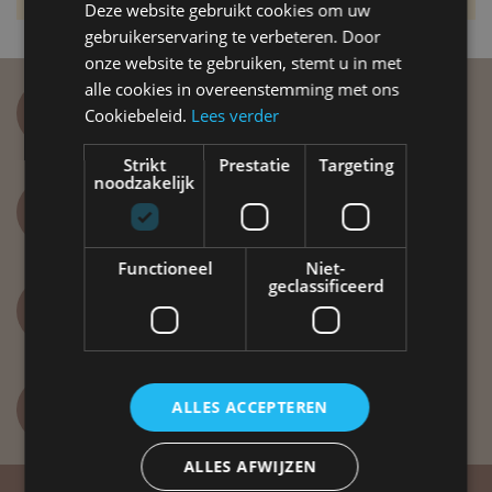
sélection.
Deze website gebruikt cookies om uw
gebruikerservaring te verbeteren. Door
onze website te gebruiken, stemt u in met
alle cookies in overeenstemming met ons
Paiement simple et sécurisé
Cookiebeleid.
Lees verder
VISA, Mastercard, Maestro
Strikt
Prestatie
Targeting
noodzakelijk
Distribution rapide
Grâce à 42 000 m2 d'entrepôt
Functioneel
Niet-
geclassificeerd
Vous avez des questions ?
info@label51.com
+31(0)318-479 837
ALLES ACCEPTEREN
Lundi au vendredi de 8h30 à 12h30
ALLES AFWIJZEN