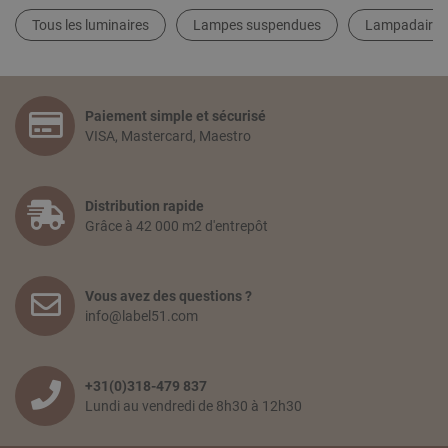
Tous les luminaires
Lampes suspendues
Lampadaires
Paiement simple et sécurisé
VISA, Mastercard, Maestro
Distribution rapide
Grâce à 42 000 m2 d'entrepôt
Vous avez des questions ?
info@label51.com
+31(0)318-479 837
Lundi au vendredi de 8h30 à 12h30