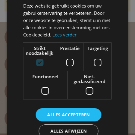
Impossible de trouver des produits correspondants à votre
Deze website gebruikt cookies om uw
sélection.
gebruikerservaring te verbeteren. Door
onze website te gebruiken, stemt u in met
alle cookies in overeenstemming met ons
Cookiebeleid.
Lees verder
Paiement simple et sécurisé
VISA, Mastercard, Maestro
Strikt
Prestatie
Targeting
noodzakelijk
Distribution rapide
Grâce à 42 000 m2 d'entrepôt
Functioneel
Niet-
geclassificeerd
Vous avez des questions ?
info@label51.com
ALLES ACCEPTEREN
+31(0)318-479 837
Lundi au vendredi de 8h30 à 12h30
ALLES AFWIJZEN