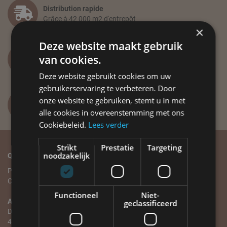
Distribution rapide
Grâce à 42 000 m2 d'entrepôt
×
Deze website maakt gebruik
Vous avez des questions ?
van cookies.
info@label51.com
Deze website gebruikt cookies om uw
gebruikerservaring te verbeteren. Door
onze website te gebruiken, stemt u in met
+31(0)318-479 837
Lundi au vendredi de 8h30 à 12h30
alle cookies in overeenstemming met ons
Cookiebeleid.
Lees verder
Strikt
Prestatie
Targeting
noodzakelijk
Qui sommes-nous?
Service client
Plus de LABEL51
Service client
Contact
Commande et livraison
Paiement et annulation
Functioneel
Niet-
Adresse
Échange et retour
geclassificeerd
De Geer 8
Garantie et réparation
4004 LT TIEL
Points de vente