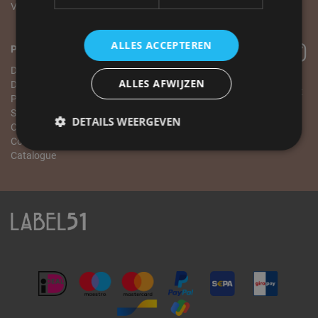
Visites sur rendez-vous
Conditions générales
ALLES ACCEPTEREN
Pour les entreprises
Devenez revendeur
ALLES AFWIJZEN
Demande de matériel visuel
Tous les prix sur le site la incluent
Programme
TVA
Salle d'exposition
DETAILS WEERGEVEN
Commander
Conditions générales
Catalogue