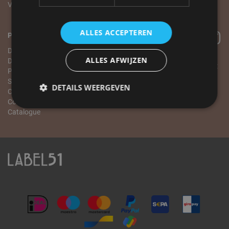
Visites sur rendez-vous
Conditions générales
ALLES ACCEPTEREN
Pour les entreprises
Devenez revendeur
ALLES AFWIJZEN
Demande de matériel visuel
Tous les prix sur le site la incluent
Programme
TVA
Salle d'exposition
DETAILS WEERGEVEN
Commander
Conditions générales
Catalogue