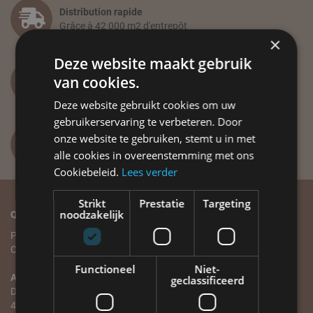
Distribution rapide
Grâce à 42 000 m2 d'entrepôt
×
Deze website maakt gebruik
Vous avez des questions ?
van cookies.
info@label51.com
Deze website gebruikt cookies om uw
gebruikerservaring te verbeteren. Door
onze website te gebruiken, stemt u in met
+31(0)318-479 837
Lundi au vendredi de 8h30 à 12h30
alle cookies in overeenstemming met ons
Cookiebeleid.
Lees verder
Strikt
Prestatie
Targeting
noodzakelijk
Qui sommes-nous?
Service client
Plus de LABEL51
Service client
Contact
Commande et livraison
Paiement et annulation
Functioneel
Niet-
Adresse
Échange et retour
geclassificeerd
De Geer 8
Garantie et réparation
4004 LT TIEL
Points de vente