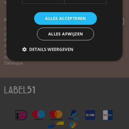
Visites sur rendez-vous
Conditions générales
ALLES ACCEPTEREN
Pour les entreprises
Devenez revendeur
ALLES AFWIJZEN
Demande de matériel visuel
Tous les prix sur le site la incluent
Programme
TVA
Salle d'exposition
DETAILS WEERGEVEN
Commander
Conditions générales
Catalogue