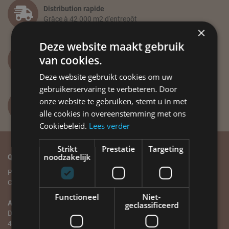
Distribution rapide
Grâce à 42 000 m2 d'entrepôt
×
Deze website maakt gebruik
Vous avez des questions ?
van cookies.
info@label51.com
Deze website gebruikt cookies om uw
gebruikerservaring te verbeteren. Door
onze website te gebruiken, stemt u in met
+31(0)318-479 837
Lundi au vendredi de 8h30 à 12h30
alle cookies in overeenstemming met ons
Cookiebeleid.
Lees verder
Strikt
Prestatie
Targeting
noodzakelijk
Qui sommes-nous?
Service client
Plus de LABEL51
Service client
Contact
Commande et livraison
Paiement et annulation
Functioneel
Niet-
Adresse
Échange et retour
geclassificeerd
De Geer 8
Garantie et réparation
4004 LT TIEL
Points de vente