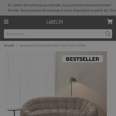
En raison de notre pause estivale, nous sommes temporairement
fermés. Nous serons de nouveau à votre disposition à partir du 10 a
Rech
Accueil
canape-cloud-3-places-238x115x77-cm-123080
Skip
to
the
end
of
the
images
gallery