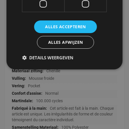
238x121x76
51000
Design
ALLES ACCEPTEREN
Om de stof zo lang mogelijk mooi te
houden wordt er geadviseerd om de stof te impregneren
met een spray voor gebruik.
ALLES AFWIJZEN
3
Elite Clay 04
DETAILS WEERGEVEN
Hout
Chenille
Mousse froide
Pocket
Normal
100.000 cycles
Cet article est fait à la main. Chaque
article est unique. Les irrégularités de forme et de couleur
témoignent du caractère individuel.
100% Polyester