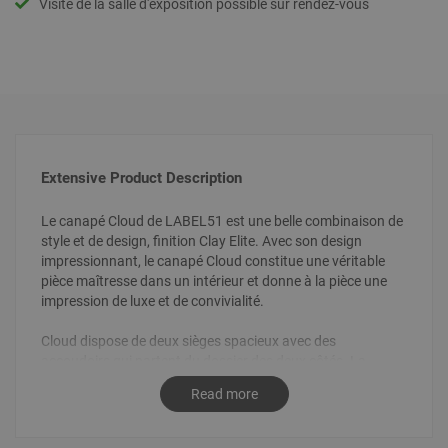
Visite de la salle d'exposition possible sur rendez-vous
Extensive Product Description
Le canapé Cloud de LABEL51 est une belle combinaison de
style et de design, finition Clay Elite. Avec son design
impressionnant, le canapé Cloud constitue une véritable
pièce maîtresse dans un intérieur et donne à la pièce une
impression de luxe et de convivialité.
Cloud dispose de deux sièges spacieux avec des
accoudoirs qui partent du dossier des deux côtés. La
combinaison des formes organiques et de la symétrie
Read more
confère au canapé une touche unique. La combinaison des
coutures en bloc et de l'effet 3D est un véritable
enchantement. Tout cela, associé au tissu Elite, confère au