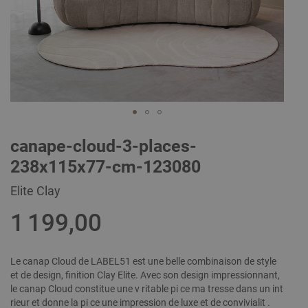
Skip
canape-cloud-3-places-
to
the
238x115x77-cm-123080
beginning
of
Elite Clay
the
images
1 199,00
gallery
Le canap Cloud de LABEL51 est une belle combinaison de style
et de design, finition Clay Elite. Avec son design impressionnant,
le canap Cloud constitue une v ritable pi ce ma tresse dans un int
rieur et donne la pi ce une impression de luxe et de convivialit .