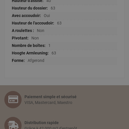
40
63
Oui
63
Non
Non
1
63
Afgerond
Paiement simple et sécurisé
VISA, Mastercard, Maestro
Distribution rapide
Grâce à 42 000 m2 d'entrepôt