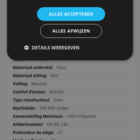
90x84x83
ALLES ACCEPTEREN
26700
Minimaliste
ALLES AFWIJZEN
Om de stof zo lang mogelijk mooi te
houden wordt er geadviseerd om de stof te impregneren
met een spray voor gebruik.
DETAILS WEERGEVEN
1
Elite Clay 04
Hout
Stof
Mousse
Normal
Geen
100.000 cycles
100% Polyester
GA-80.149
47