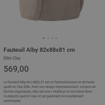
Skip
Fauteuil Alby 82x88x81 cm
to
the
Elite Clay
beginning
of
569,00
the
images
gallery
Le fauteuil Alby de LABEL51 est un fauteuil luxueux et de haute
qualit en Clay Elite. Avec son design impressionnant, compos de
formes organiques, Alby est une v ritable pi ce ma tresse dans
ns,importe quel int rieur et est galement incroyablement
confortable.