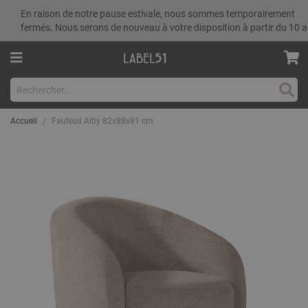
En raison de notre pause estivale, nous sommes temporairement
fermés. Nous serons de nouveau à votre disposition à partir du 10 a
Rech
Accueil
Fauteuil Alby 82x88x81 cm
Skip
to
the
end
of
the
images
gallery