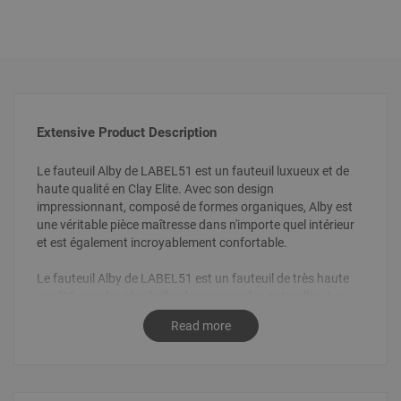
Extensive Product Description
Le fauteuil Alby de LABEL51 est un fauteuil luxueux et de
haute qualité en Clay Elite. Avec son design
impressionnant, composé de formes organiques, Alby est
une véritable pièce maîtresse dans n'importe quel intérieur
et est également incroyablement confortable.
Le fauteuil Alby de LABEL51 est un fauteuil de très haute
qualité avec les plus belles formes rondes naturelles. La
combinaison des formes organiques, des lignes épurées du
Read more
dossier et des pieds ronds et ludiques crée un look luxueux,
unique et très chic.
Le fauteuil Alby s'impose dans votre maison, votre hôtel ou