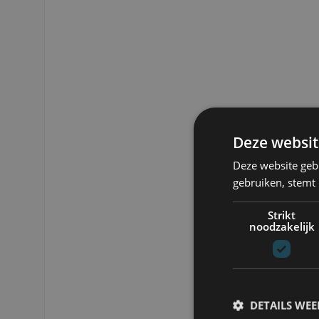
un mur. Avec son design moderne et son aspect convivial e
parfaitement à de nombreux styles d'intérieur.
- Le canapé Cloud est une combinaison de formes organiq
- La banquette Cloud est très polyvalente
- La banquette Cloud a un look très chic
Deze websit
Deze website geb
gebruiken, stemt
Strikt
noodzakelijk
DETAILS WE