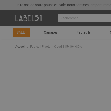
En raison de notre pause estivale, nous sommes temporairemen
SALE
Canapés
Fauteuils
Accueil
Fauteuil Pivotant Cloud 115x104x80 cm
Skip
to
the
end
of
the
images
gallery