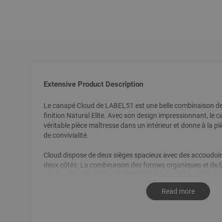
Skip
to
the
beginning
of
the
images
Extensive Product Description
gallery
Le canapé Cloud de LABEL51 est une belle combinaison de 
finition Natural Elite. Avec son design impressionnant, le
véritable pièce maîtresse dans un intérieur et donne à la pi
de convivialité.
Cloud dispose de deux sièges spacieux avec des accoudoirs
deux côtés. La combinaison des formes organiques et de l
une touche unique. La combinaison des coutures en bloc et 
enchantement. Tout cela, associé au tissu Elite, confère a
Read more
Le canapé Cloud s'impose et apporte une touche luxueuse. 
placé librement dans la pièce, mais il est également très a