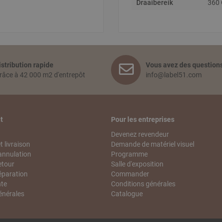
Draaibereik
360
istribution rapide
Vous avez des questions
râce à 42 000 m2 d'entrepôt
info@label51.com
t
Pour les entreprises
Devenez revendeur
 livraison
Demande de matériel visuel
annulation
Programme
etour
Salle d'exposition
éparation
Commander
nte
Conditions générales
énérales
Catalogue