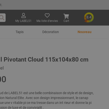
t.
8.4
My LABEL51
Ma liste d’envies
Cart
Rechercher
Tapis
Décoration
Nouveau
il Pivotant Cloud 115x104x80 cm
rel
00
ud de LABEL51 est une belle combinaison de style et de design,
tion Natural Elite. Avec son design impressionnant, le canap
ue une v ritable pi ce ma tresse dans un int rieur et donne la pi
ion de luxe et de convivialit .