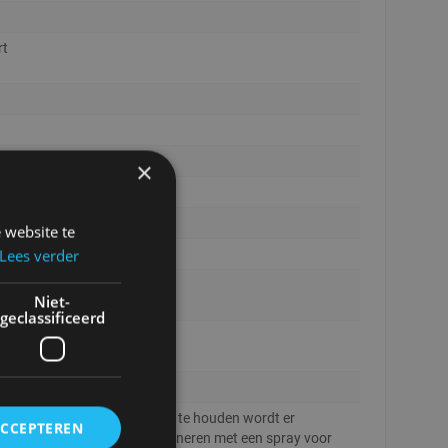
rt
×
EL51
 website te
Lees verder
ille
x106x82
Niet-
geclassificeerd
50
gn
e stof zo lang mogelijk mooi te houden wordt er
ACCEPTEREN
viseerd om de stof te impregneren met een spray voor