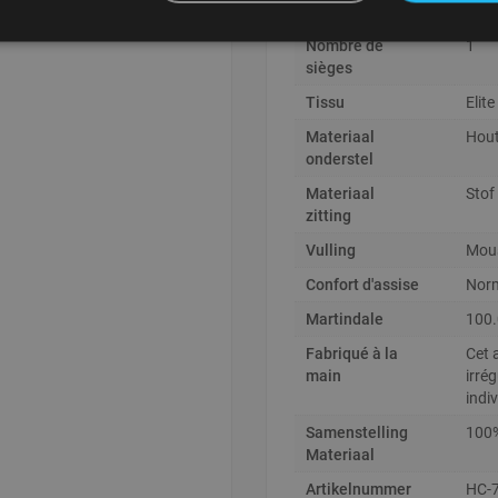
gebr
Nombre de
1
sièges
Tissu
Elite
Materiaal
Hou
onderstel
Materiaal
Stof
zitting
Vulling
Mous
Confort d'assise
Nor
Martindale
100.
Fabriqué à la
Cet a
main
irré
indiv
Samenstelling
100%
Materiaal
Artikelnummer
HC-