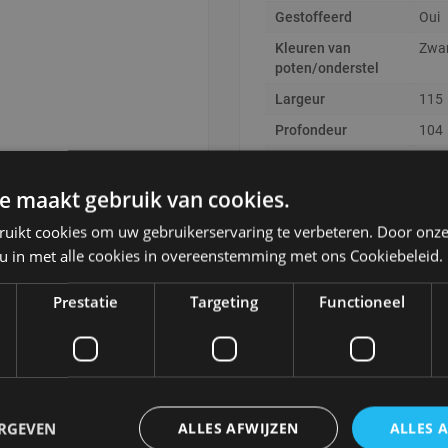
t luxueux, Cloud s'adapte
Gestoffeerd
Oui
Kleuren van
Zwa
ues et symétriques.
poten/onderstel
Largeur
115
Profondeur
104
Hauteur
80
Zelf monteren
J
e maakt gebruik van cookies.
Marque
LAB
ruikt cookies om uw gebruikerservaring te verbeteren. Door onze
 u in met alle cookies in overeenstemming met ons Cookiebeleid.
Matériau
Chen
Taille de
113
Prestatie
Targeting
Functioneel
l'emballage
Poids avec
345
emballage
Style
Desi
Conseils
Om d
ERGEVEN
ALLES AFWIJZEN
ALLES 
d'entretien
gead