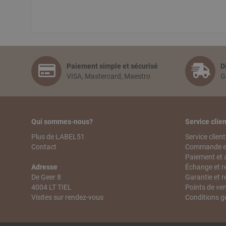
Paiement simple et sécurisé
D
VISA, Mastercard, Maestro
G
Qui sommes-nous?
Service clien
Plus de LABEL51
Service client
Contact
Commande et
Paiement et 
Adresse
Échange et r
De Geer 8
Garantie et r
4004 LT TIEL
Points de ve
Visites sur rendez-vous
Conditions g