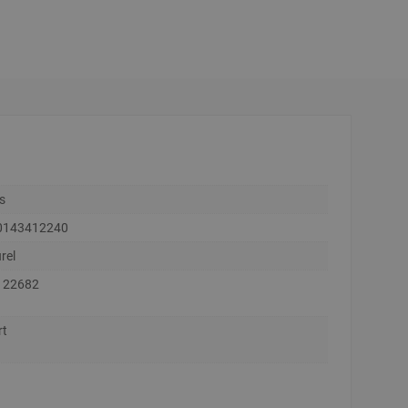
ts
0143412240
rel
122682
rt