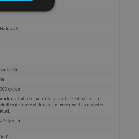
uik.
 Natural 3
t
se froide
mal
000 cycles
rticle est fait à la main. Chaque article est unique. Les
gularités de forme et de couleur témoignent du caractère
iduel.
 Polyester
76.010