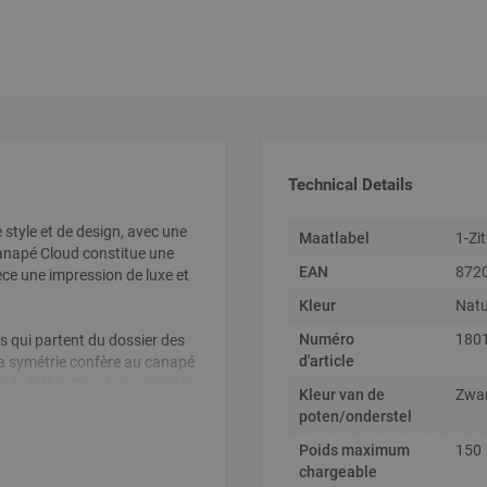
Technical Details
Technical
style et de design, avec une
Maatlabel
1-Zi
Details
 canapé Cloud constitue une
EAN
872
èce une impression de luxe et
Kleur
Natu
Numéro
180
 qui partent du dossier des
d'article
a symétrie confère au canapé
de l'effet 3D est un véritable
Kleur van de
Zwa
u canapé un aspect très chic.
poten/onderstel
Ce canapé est idéal pour être
Poids maximum
150
gréable dans un coin ou contre
chargeable