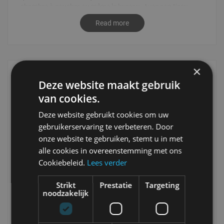
chambre à coucher ou même le bureau. Avec son tissu
doux et son aspect chaleureux, ce fauteuil vous invite à
Read more
vous détendre et à vous amuser.
Valenza est doté d'un système unique de pivotement à
360°, ce qui permet de le déplacer facilement. Le fauteuil
est fini avec un luxueux détail en bois sur le côté, qui
×
complète parfaitement ses lignes épurées et son
Technical Details
Deze website maakt gebruik
revêtement doux. Le dossier est confortable et offre un
van cookies.
soutien optimal, ce qui rend ce fauteuil parfait pour se
Technical
One Size
détendre ou lire. L'association du chêne naturel et d'un
Details
Deze website gebruikt cookies om uw
revêtement de haute qualité fait de ce fauteuil un choix
8720143412189
gebruikerservaring te verbeteren. Door
idéal pour les intérieurs modernes et atmosphériques.
Naturel
onze website te gebruiken, stemt u in met
180123085
Le fauteuil pivotant s'adapte parfaitement à tous les styles
alle cookies in overeenstemming met ons
Bruin
de vie, de l'industriel au scandinave, et constitue le
Cookiebeleid.
Lees verder
complément idéal de votre coin salon, de votre coin lecture
120
ou même de votre chambre à coucher. Utilisez le Valenza
Oui
Strikt
Prestatie
Targeting
pour créer un coin salon confortable dans différentes
noodzakelijk
Bruin
pièces telles que le salon, la chambre à coucher ou le
bureau. Le fauteuil offre un mélange parfait de confort, de
84
fonctionnalité et de design.
81