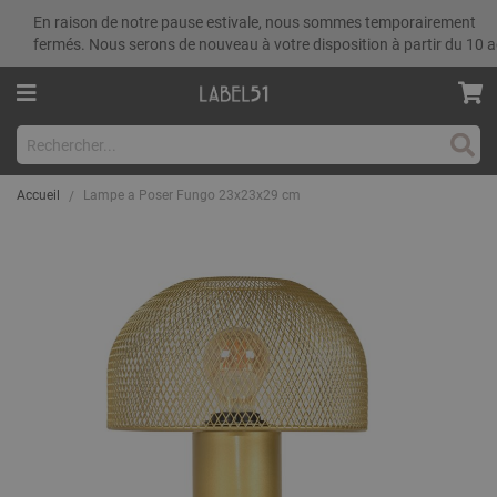
En raison de notre pause estivale, nous sommes temporairement
fermés. Nous serons de nouveau à votre disposition à partir du 10 a
Rech
Accueil
Lampe a Poser Fungo 23x23x29 cm
Skip
to
the
end
of
the
images
gallery