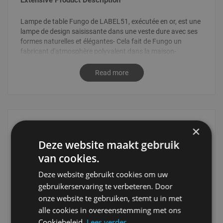
Extensive Product Description
Lampe de table Fungo de LABEL51, exécutée en or, est une
lampe de design saisissante dans une veste dure avec ses
formes naturelles et élégantes- Cela fait de Fungo un
fabricant d'atmosphère polyvalent dans la maison-
Read more
×
Technical Details
Deze website maakt gebruik
Technical
1-Lichts
van cookies.
Details
8720195423232
Deze website gebruikt cookies om uw
L'or
gebruikerservaring te verbeteren. Door
180123726
onze website te gebruiken, stemt u in met
23
alle cookies in overeenstemming met ons
23
Cookiebeleid.
Lees verder