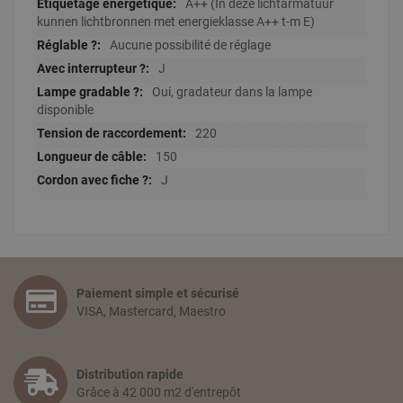
A++ (In deze lichtarmatuur
kunnen lichtbronnen met energieklasse A++ t-m E)
Aucune possibilité de réglage
J
Oui, gradateur dans la lampe
disponible
220
150
J
Paiement simple et sécurisé
VISA, Mastercard, Maestro
Distribution rapide
Grâce à 42 000 m2 d'entrepôt