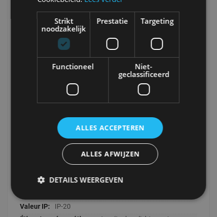
29
Strikt
Prestatie
Targeting
1200
noodzakelijk
J
LABEL51
Métal
Functioneel
Niet-
29x29x29
geclassificeerd
1500
Design
Afnemen met een zachte droge doek
of plumeau
ALLES ACCEPTEREN
MT-2329
1
ALLES AFWIJZEN
Ronde
1
DETAILS WEERGEVEN
60
E27 - Grand raccord
IP-20