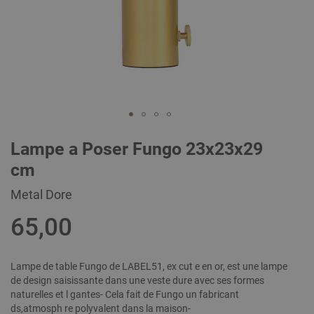
Skip
Lampe a Poser Fungo 23x23x29
to
the
cm
beginning
of
Metal Dore
the
images
65,00
gallery
Lampe de table Fungo de LABEL51, ex cut e en or, est une lampe
de design saisissante dans une veste dure avec ses formes
naturelles et l gantes- Cela fait de Fungo un fabricant
ds,atmosph re polyvalent dans la maison-