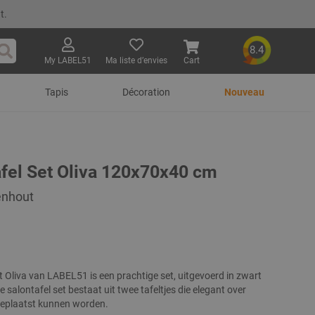
t.
8.4
My LABEL51
Ma liste d’envies
Cart
Rechercher
Tapis
Décoration
Nouveau
afel Set Oliva 120x70x40 cm
enhout
t Oliva van LABEL51 is een prachtige set, uitgevoerd in zwart
e salontafel set bestaat uit twee tafeltjes die elegant over
geplaatst kunnen worden.