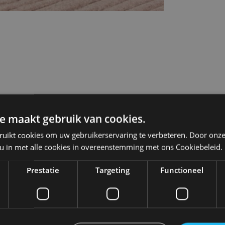
e maakt gebruik van cookies.
ruikt cookies om uw gebruikerservaring te verbeteren. Door onze
Technical Details
 u in met alle cookies in overeenstemming met ons Cookiebeleid.
evoerd in zwart eikenfineer.
Technical Details
r elkaar heen geplaatst
Prestatie
Targeting
Functioneel
Kleur
Noir
Numéro
Salo
s een perfecte samensmelting
d'article
 tafels een warme en tijdloze
Kleur van de
Zwa
poten/onderstel