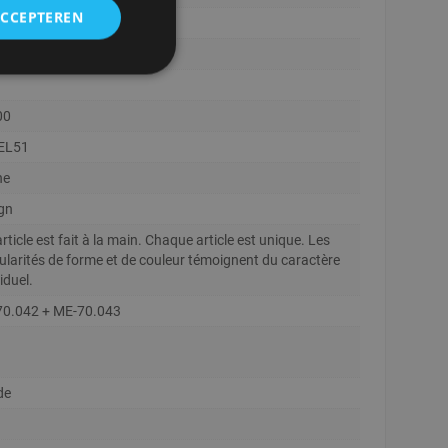
ACCEPTEREN
00
EL51
ne
gn
rticle est fait à la main. Chaque article est unique. Les
gularités de forme et de couleur témoignent du caractère
iduel.
0.042 + ME-70.043
de