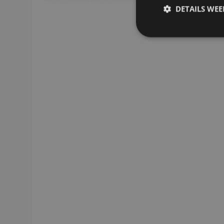
Oliva is onderdeel van een complete meubelserie. Plaats de t
DETAILS WE
woonkamer en combineer het met bijvoorbeeld een tv-meube
Read more
mooie eenheid te creëren.
- Salontafel set Oliva is elegant en tijdloos
- Salontafel set Oliva is prachtig te combineren met andere 
- Salontafel set Oliva is leuk om samen, maar ook om los v