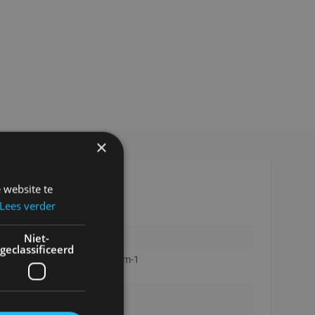
×
 website te
Lees verder
Niet-
geclassificeerd
ntafel Set Oliva 120x70x40 cm-1
rt