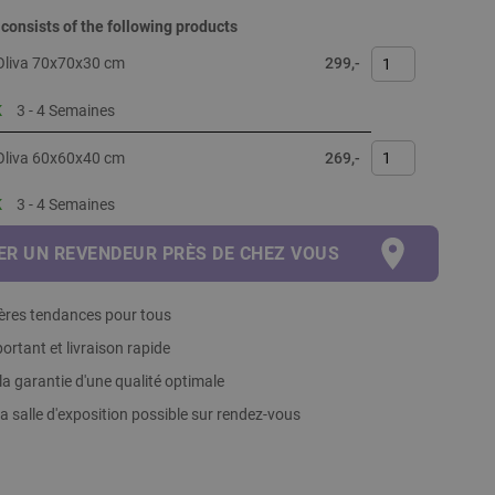
 consists of the following products
Oliva 70x70x30 cm
299,-
K
3 - 4 Semaines
Oliva 60x60x40 cm
269,-
K
3 - 4 Semaines
R UN REVENDEUR PRÈS DE CHEZ VOUS
ières tendances pour tous
ortant et livraison rapide
la garantie d'une qualité optimale
 la salle d'exposition possible sur rendez-vous