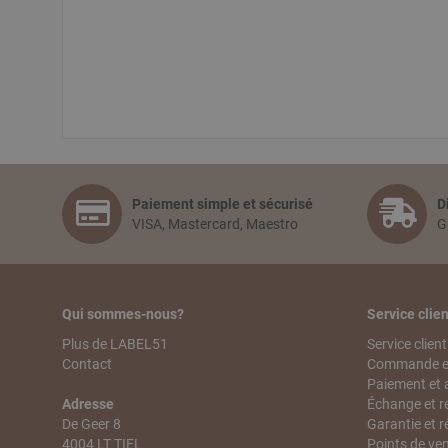
Paiement simple et sécurisé
D
VISA, Mastercard, Maestro
G
Qui sommes-nous?
Service clien
Plus de LABEL51
Service client
Contact
Commande et
Paiement et 
Adresse
Échange et r
De Geer 8
Garantie et r
4004 LT TIEL
Points de ve