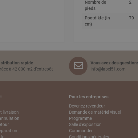
Nombre de
2
pieds
Pootdikte (in
70
cm)
istribution rapide
Vous avez des questions
râce à 42 000 m2 d'entrepôt
info@label51.com
t
Pour les entreprises
Devenez revendeur
 livraison
Demande de matériel visuel
annulation
Programme
etour
Salle d'exposition
éparation
Commander
nte
Conditions générales