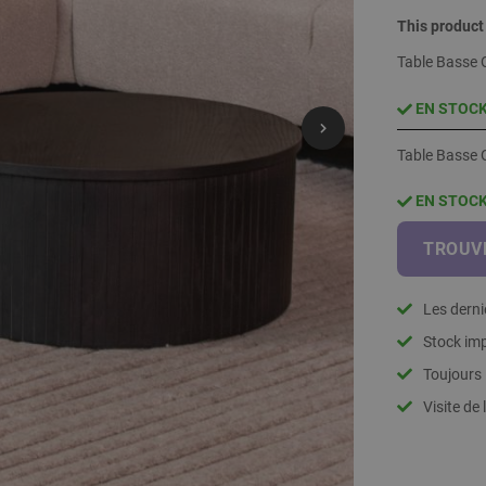
This product
Table Basse 
EN STOC
Table Basse 
EN STOC
TROUVE
Les dern
Stock imp
Toujours 
Visite de