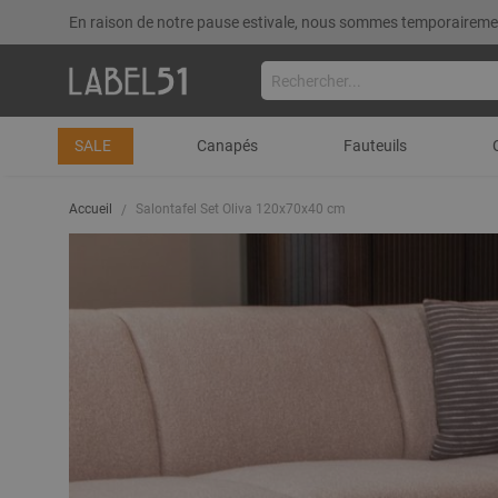
En raison de notre pause estivale, nous sommes temporairemen
SALE
Canapés
Fauteuils
Accueil
Salontafel Set Oliva 120x70x40 cm
Skip
to
the
end
of
the
images
gallery