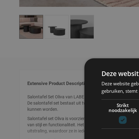
Skip
to
the
beginning
of
Deze websit
the
images
Deze website geb
Extensive Product Description
gallery
gebruiken, stemt
Salontafel Set Oliva van LABEL51 is een prachtige set, uitg
De salontafel set bestaat uit twee tafeltjes die elegant ove
Strikt
kunnen worden.
noodzakelijk
Salontafel set Oliva is voorzien van zachte rondingen en i
van stijl en functionaliteit. Het zwarte eikenfineer geeft de
uitstraling, waardoor ze in ieder interieur passen.