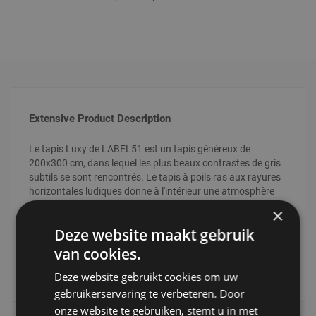
Extensive Product Description
Le tapis Luxy de LABEL51 est un tapis généreux de
200x300 cm, dans lequel les plus beaux contrastes de gris
subtils se sont rencontrés. Le tapis à poils ras aux rayures
horizontales ludiques donne à l'intérieur une atmosphère
agréable et chaleureuse.
×
Deze website maakt gebruik
Le tapis Luxy est un tapis rectangulaire de 200x300 cm, de
couleur gris, avec le dessus en laine, un matériau durable.
van cookies.
Luxy a des lignes ludiques sous forme d'impression
Read more
Deze website gebruikt cookies om uw
découpée, ce qui donne un look moderne. Le dessous du
tapis est composé à 100% de coton, ce qui garantit que le
gebruikerservaring te verbeteren. Door
tapis reste en place sur le sol.
onze website te gebruiken, stemt u in met