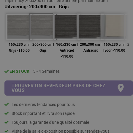
Tapis Luxy 200x300 cm doit être acheté par multiple de 1
Uitvoering
200x300 cm | Grijs
160x230 cm |
200x300 cm |
160x230 cm |
200x300 cm |
160x230 cm |
200
Grijs -110,00
Grijs
Antraciet
Antraciet
Ivoor -110,00
-110,00
EN STOCK
3 - 4 Semaines
TROUVER UN REVENDEUR PRÈS DE CHEZ
VOUS
Les dernières tendances pour tous
Stock important et livraison rapide
Toujours la garantie d'une qualité optimale
Visite de la salle d'exposition possible sur rendez-vous