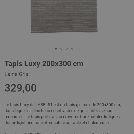
Skip
Tapis Luxy 200x300 cm
to
the
Laine Gris
beginning
of
329,00
the
images
gallery
Le tapis Luxy de LABEL51 est un tapis g n reux de 200x300 cm,
dans lequel les plus beaux contrastes de gris subtils se sont
rencontr s. Le tapis poils ras aux rayures horizontales ludiques
donne ls,int rieur une atmosph re agr able et chaleureuse.